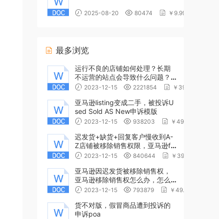
2025-08-20
80474
￥9.99
最多浏览
运行不良的店铺如何处理？长期
不运营的站点会导致什么问题？
亚马逊为什么过一段时间不运营
2023-12-15
2221854
￥39.9
站点就会审核
亚马逊listing变成二手，被投诉U
sed Sold AS New申诉模版
2023-12-15
938203
￥49.99
迟发货+缺货+回复客户慢收到A-
Z店铺被移除销售权限，亚马逊fb
m不能卖东西，申诉poa
2023-12-15
840644
￥39.99
亚马逊因迟发货被移除销售权，
亚马逊移除销售权怎么办，怎么
申诉，申诉范文poa
2023-12-15
793879
￥49.99
货不对版，假冒商品遭到投诉的
申诉poa