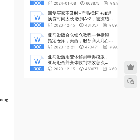
2024-01-08
663875
￥9.99
回复买家不及时+产品损坏 +加退
换货时间太长 收到A-Z，被冻结
账户，亚马逊店铺冻结申诉同样
2023-12-15
481057
￥89.99
适用于清除绩效
亚马逊版合仓锁仓教程—包括锁
指定仓库，美西，服务商大几百
一次
2023-12-21
470471
￥99.99
亚马逊滥用变体解封申诉模版，
亚马逊合并变体收到绩效怎么
办，滥用变体绩效清除方法模版
2023-12-15
469677
￥69.9
pong