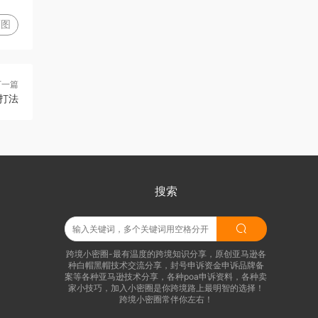
图
下一篇
打法
搜索
跨境小密圈-最有温度的跨境知识分享，原创亚马逊各
种白帽黑帽技术交流分享，封号申诉资金申诉品牌备
案等各种亚马逊技术分享，各种poa申诉资料，各种卖
家小技巧，加入小密圈是你跨境路上最明智的选择！
跨境小密圈常伴你左右！