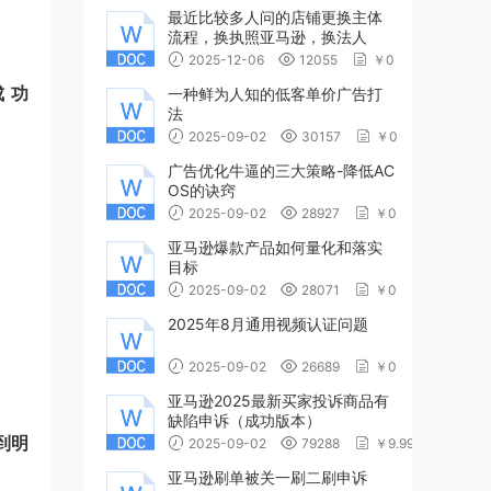
最近比较多人问的店铺更换主体
流程，换执照亚马逊，换法人
2025-12-06
12055
￥0
成功
一种鲜为人知的低客单价广告打
法
2025-09-02
30157
￥0
广告优化牛逼的三大策略-降低AC
OS的诀窍
2025-09-02
28927
￥0
亚马逊爆款产品如何量化和落实
目标
2025-09-02
28071
￥0
2025年8月通用视频认证问题
2025-09-02
26689
￥0
亚马逊2025最新买家投诉商品有
缺陷申诉（成功版本）
到明
2025-09-02
79288
￥9.99
亚马逊刷单被关一刷二刷申诉